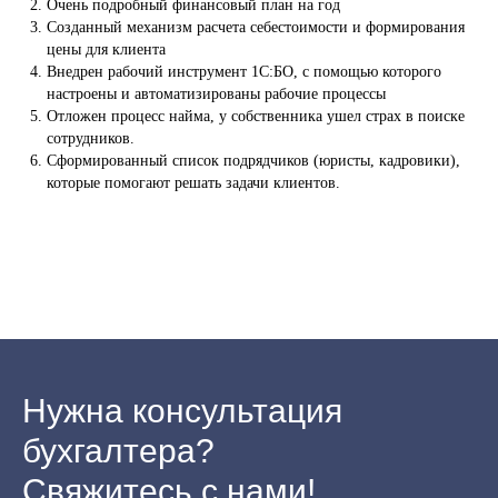
Очень подробный финансовый план на год
Созданный механизм расчета себестоимости и формирования
цены для клиента
Внедрен рабочий инструмент 1С:БО, с помощью которого
настроены и автоматизированы рабочие процессы
Отложен процесс найма, у собственника ушел страх в поиске
сотрудников.
Сформированный список подрядчиков (юристы, кадровики),
которые помогают решать задачи клиентов.
Нужна консультация
бухгалтера?
Наши услуги
Кейсы
Блог
Контакты
Политика о
Свяжитесь с нами!