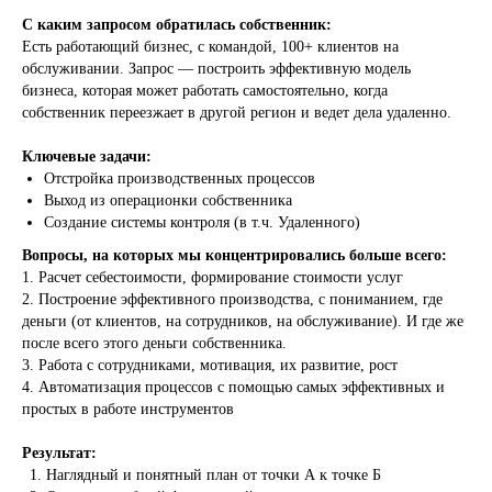
С каким запросом обратилась собственник:
Есть работающий бизнес, с командой, 100+ клиентов на
обслуживании. Запрос — построить эффективную модель
бизнеса, которая может работать самостоятельно, когда
собственник переезжает в другой регион и ведет дела удаленно.
Работаем
по всей России
Ключевые задачи:
Отстройка производственных процессов
г.Владивосток
Выход из операционки собственника
Прапорщика Комарова, 45.
Создание системы контроля (в т.ч. Удаленного)
Офис 120
Вопросы, на которых мы концентрировались больше всего:
+7 999-616-99-09
1. Расчет себестоимости, формирование стоимости услуг
2. Построение эффективного производства, с пониманием, где
Электронная почта
деньги (от клиентов, на сотрудников, на обслуживание). И где же
Office@integra-dv.ru
после всего этого деньги собственника.
3. Работа с сотрудниками, мотивация, их развитие, рост
Мессенджеры
4. Автоматизация процессов с помощью самых эффективных и
простых в работе инструментов
WhatsApp
Результат:
Наглядный и понятный план от точки А к точке Б