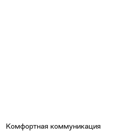
Кейсы
Интересные запросы,
с которыми мы успешно
помогли нашим
клиентам
#Система_налогооблажения
#Открытие филиала
#Оптимизация_налог
3 минуты на чтение
2 минуты
#ООО
#ИП
на чтение
Комфортная коммуникация