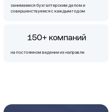
+7 999-616-99-09
Электронная почта
office@gorasplech.ru
Мессенджеры и социальные сети
MAX
WhatsApp
ВК
Яндекс.Дзен