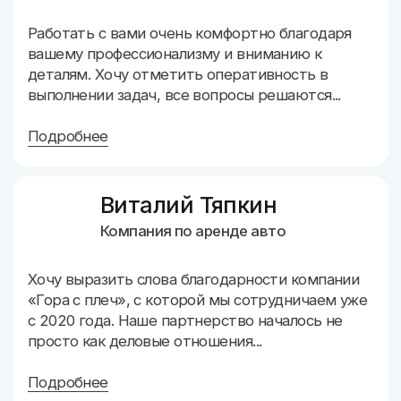
предприниматели, строительство, салоны красоты
и многие другие! Представители малого, среднего
и крупного бизнеса
О
О
Об
клиентах
команде
основателе
О команде
Наша команда состоит из 15 опытных экспертов со