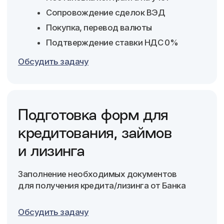
Легализация
бизнеса с нуля
Регистрация ООО/ИП
Дистанционное открытие счета
Помощь в построении бизнес-
модели
Предоставление облачной 1С
Обсудить задачу
Что дает работа
с нами в цифрах
200 000₽
До
экономия на ЗП
45%
экономия на страховых взносах
и НДФЛ
∞%