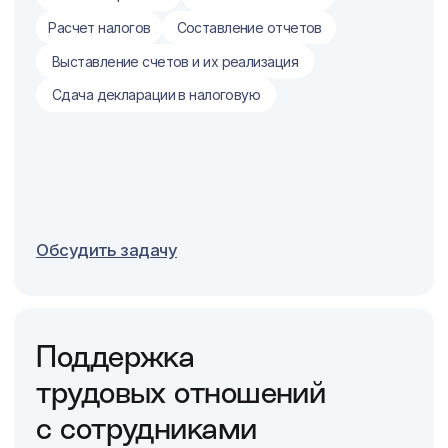
Сопровождение приема/
увольнения нерезидентов
Разработка положений
Консультирование по
трудовому законодательству
при спорных ситуациях с
сотрудниками
Обсудить задачу
Обеспечение ВЭД
Постановка контракта на учет
Сопровождение сделок ВЭД
Покупка, перевод валюты
Подтверждение ставки НДС 0%
Обсудить задачу
Подготовка форм для
кредитования, займов