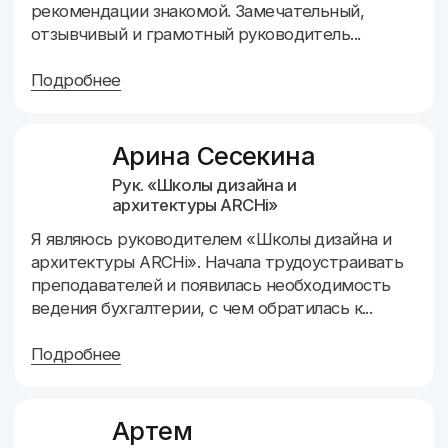
Об основателе
Олеся Бреус, основатель и руководитель компании.
Уже 16 лет я работаю в сфере бухучета и налогов,
общаюсь с предпринимателями и теми, кто
собирается открыть свое дело. За это время я
научилась понимать боли и проблемы бизнеса, а
наша команда ежедневно трудится над тем, чтобы
снять тяжкую гору бухгалтерии и налогов с плеч
бизнесменов. Выступаю спикером на
мероприятиях, консультирую и обучаю
предпринимателей ведению бизнеса. А также
являюсь наставником для собственников
бухгалтерского аутсорсинга.
1 место
среди партнеров 1С:
БухОбслуживание по Дальнему
Востоку