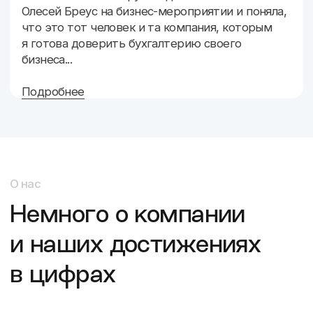
+7
*Итого:
8000
₽/мес
*Не является публичной офертой
Отправить заявку
Блог
Полезные статьи