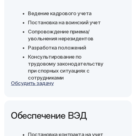
и лизинга
Заполнение необходимых документов
для получения кредита/лизинга от Банка
Обсудить задачу
Консультирование
в рамках 115-ФЗ
Консультируем по всем вопросам
блокировки по 115-ФЗ и
возможным способам решения
проблемы
Возьмем на себя переговоры с
Банком, проведем аналитику
рисков по результатам изучения
документов
Подготовим ответ в Банк на
Обсудить задачу
запрос о предоставлении
документации