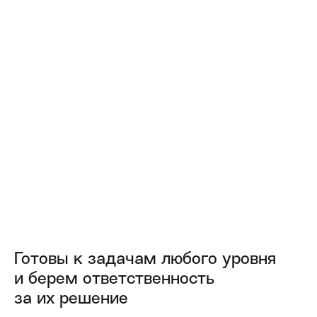
Ксения Кузьменко
Основатель НКО «Близкие
люди»
На протяжении нескольких лет сотрудничаю с
компанией "Гора с плеч". Обратилась к ним по
рекомендации знакомой. Замечательный,
отзывчивый и грамотный руководитель...
Подробнее
Арина Сесекина
Рук. «Школы дизайна и
архитектуры ARCHi»
Я являюсь руководителем «Школы дизайна и
архитектуры ARCHi». Начала трудоустраивать
преподавателей и появилась необходимость
ведения бухгалтерии, с чем обратилась к...
Готовы к задачам любого уровня
Подробнее
и берем ответственность
за их решение
Артем