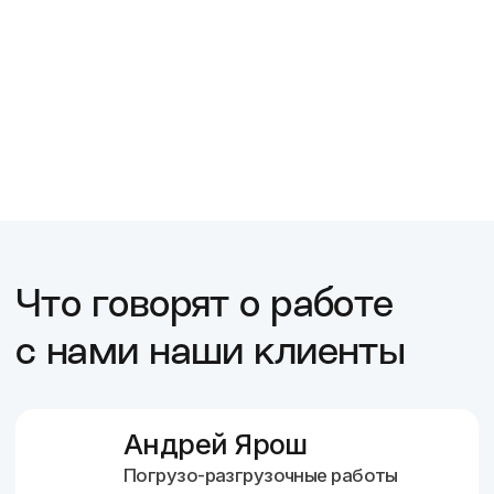
в цифрах
О
О
Об
клиентах
команде
основателе
О клиентах
Наши клиенты — это производители пищевых
продуктов, оптовая и розничной торговля, ВЭД,
некоммерческие организации, социальные