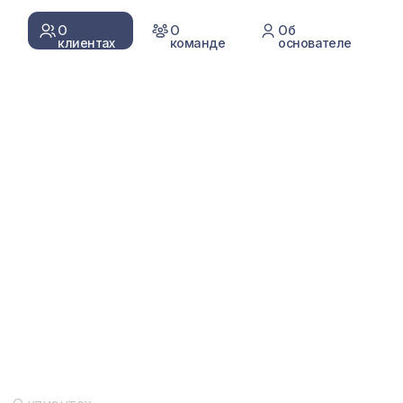
о бизнесе, бухгалтерии
и налогах
Регулярно мы публикуем статьи
в наших соц. сетях и блоге на сайте.
META — запрещенная в РФ
организация