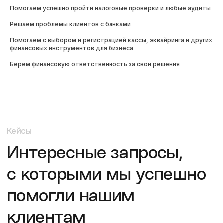
Исполнительный директор
Помогаем успешно пройти налоговые проверки и любые аудиты
ООО «Априори»
Обратились к вам с задачей ведения
Решаем проблемы клиентов с банками
бухгалтерского учёта и составления
отчётности, связанной с логистическими
Помогаем с выбором и регистрацией кассы, эквайринга и других
услугами. Работаем с вами уже 5 лет...
финансовых инструментов для бизнеса
Берем финансовую ответственность за свои решения
Подробнее
Вячеслав Беляев
Пекарня «Мамин Хлеб»
Пекарня "Мамин Хлеб", штат 10 человек,
обратилась в компанию "Гора с плеч" с задачей
ведения бухгалтерии два года назад. С самого
начала нашего сотрудничества мы заметили...
Подробнее
Дарья Назаренко
Директор компании
«Богатая»
С 11 мая 2018 года, уже шесть лет, мы