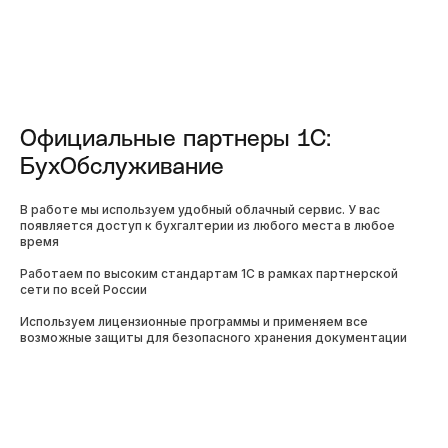
выполнении задач, все вопросы решаются...
Подробнее
Виталий Тяпкин
Компания по аренде авто
Официальные партнеры 1С:
Хочу выразить слова благодарности компании
БухОбслуживание
«Гора с плеч», с которой мы сотрудничаем уже
с 2020 года. Наше партнерство началось не
просто как деловые отношения...
В работе мы используем удобный облачный сервис. У вас
появляется доступ к бухгалтерии из любого места в любое
Подробнее
время
Работаем по высоким стандартам 1С в рамках партнерской
сети по всей России
Александр Лебеденко
Генеральный Директор ООО
Используем лицензионные программы и применяем все
«Кейбай Кар»
возможные защиты для безопасного хранения документации
Наш опыт работы с компанией стал настоящим
открытием! Команда профессионалов всегда на
связи и оперативно решает любые вопросы.
Особенно ценим гибкий подход...
Подробнее