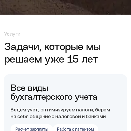
Ведем учет, оптимизируем налоги, берем
на себя общение с налоговой и банками
Расчет зарплаты
Работа с патентом
Расчет налогов
Составление отчетов
Выставление счетов и их реализация
Сдача декларации в налоговую
Обсудить задачу
Поддержка
трудовых отношений
с сотрудниками
Ведение кадрового учета
Постановка на воинский учет