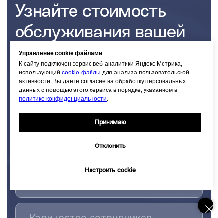
Управление cookie файлами
К сайту подключен сервис веб-аналитики Яндекс Метрика,
использующий
cookie-файлы
для анализа пользовательской
Наши услуги
Кейсы
Блог
Контакты
активности. Вы даете согласие на обработку персональных
Полит
данных с помощью этого сервиса в порядке, указанном в
политике конфиденциальности
.
ООО "ГОРА С ПЛЕЧ", ИНН: 2536352689, КПП: 253601001
Политика конфиденциальности
Принимаю
Отклонить
Настроить cookie