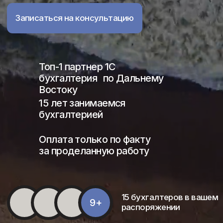
Востоку
15 лет занимаемся
бухгалтерией
Оплата только по факту
за проделанную работу
15 бухгалтеров в вашем
9+
распоряжении
Услуги
Задачи, которые мы
решаем уже 15 лет
Все виды
бухгалтерского учета