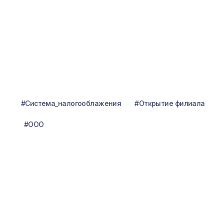
сотрудничаем с компанией "Гора с плеч",
которую по праву считаем лучшей на Дальнем
Востоке по бухгалтерским услугам...
Подробнее
Светлана Михайлова
Директор сети магазинов
«Тайская лавка»
Я познакомилась с руководителем компании
Олесей Бреус на бизнес-мероприятии и поняла,
что это тот человек и та компания, которым
я готова доверить бухгалтерию своего
бизнеса...
Подробнее
О нас
Немного о компании
и наших достижениях