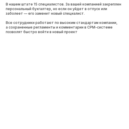
В нашем штате 15 специалистов. За вашей компанией закреплен
персональный бухгалтер, но если он уйдет в отпуск или
заболеет — его заменит новый специалист.
Все сотрудники работают по высоким стандартам компании,
а сохраненные регламенты и комментарии в СРМ-системе
позволят быстро войти в новый проект
Как в середине марта поменять
систему налогообложения у ООО
Услуги в сфер
Что говорят о работе
с нами наши клиенты
Андрей Ярош
Погрузо-разгрузочные работы
Работать с вами очень комфортно благодаря
вашему профессионализму и вниманию к
деталям. Хочу отметить оперативность в