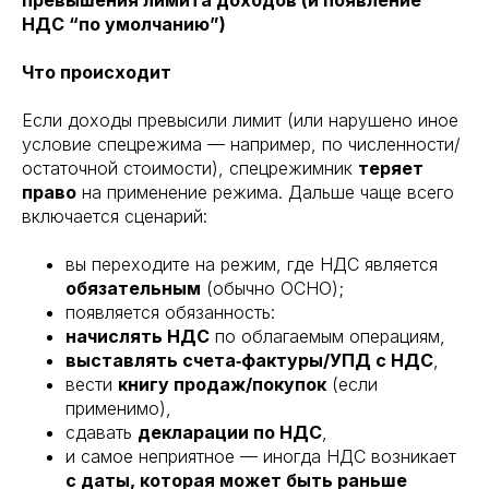
превышения лимита доходов (и появление
НДС “по умолчанию”)
Что происходит
Если доходы превысили лимит (или нарушено иное
условие спецрежима — например, по численности/
остаточной стоимости), спецрежимник
теряет
право
на применение режима. Дальше чаще всего
включается сценарий:
вы переходите на режим, где НДС является
обязательным
(обычно ОСНО);
появляется обязанность:
начислять НДС
по облагаемым операциям,
выставлять счета‑фактуры/УПД с НДС
,
вести
книгу продаж/покупок
(если
применимо),
сдавать
декларации по НДС
,
и самое неприятное — иногда НДС возникает
с даты, которая может быть раньше