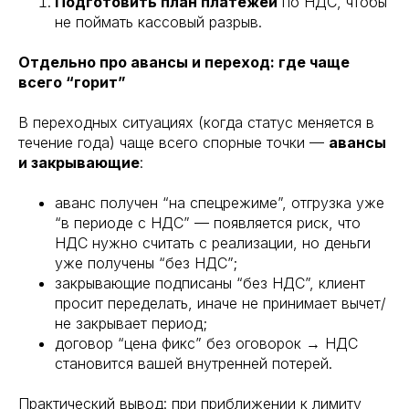
Подготовить план платежей
по НДС, чтобы
не поймать кассовый разрыв.
Отдельно про авансы и переход: где чаще
всего “горит”
В переходных ситуациях (когда статус меняется в
течение года) чаще всего спорные точки —
авансы
и закрывающие
:
аванс получен “на спецрежиме”, отгрузка уже
“в периоде с НДС” — появляется риск, что
НДС нужно считать с реализации, но деньги
уже получены “без НДС”;
закрывающие подписаны “без НДС”, клиент
просит переделать, иначе не принимает вычет/
не закрывает период;
договор “цена фикс” без оговорок → НДС
становится вашей внутренней потерей.
Практический вывод: при приближении к лимиту