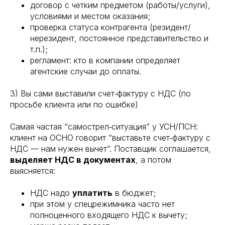
договор с четким предметом (работы/услуги),
условиями и местом оказания;
проверка статуса контрагента (резидент/
нерезидент, постоянное представительство и
т.п.);
регламент: кто в компании определяет
агентские случаи до оплаты.
3) Вы сами выставили счет‑фактуру с НДС (по
просьбе клиента или по ошибке)
Самая частая “самострел‑ситуация” у УСН/ПСН:
клиент на ОСНО говорит “выставьте счет‑фактуру с
НДС — нам нужен вычет”. Поставщик соглашается,
выделяет НДС в документах
, а потом
выясняется:
НДС надо
уплатить
в бюджет;
при этом у спецрежимника часто нет
полноценного входящего НДС к вычету;