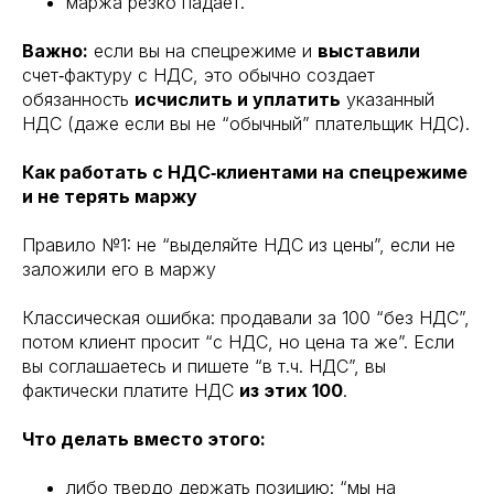
маржа резко падает.
Важно:
если вы на спецрежиме и
выставили
счет‑фактуру с НДС, это обычно создает
обязанность
исчислить и уплатить
указанный
НДС (даже если вы не “обычный” плательщик НДС).
Как работать с НДС‑клиентами на спецрежиме
и не терять маржу
Правило №1: не “выделяйте НДС из цены”, если не
заложили его в маржу
Классическая ошибка: продавали за 100 “без НДС”,
потом клиент просит “с НДС, но цена та же”. Если
вы соглашаетесь и пишете “в т.ч. НДС”, вы
фактически платите НДС
из этих 100
.
Что делать вместо этого:
либо твердо держать позицию: “мы на