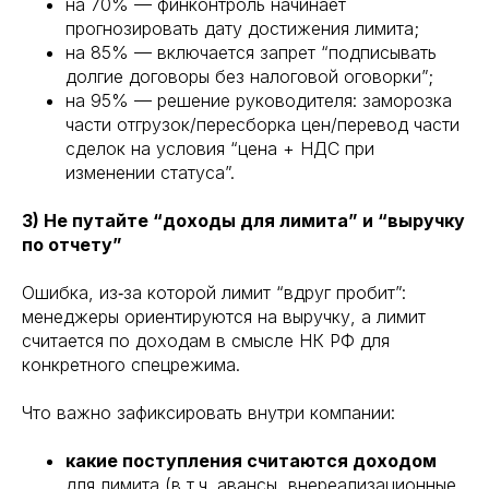
на 70% — финконтроль начинает
прогнозировать дату достижения лимита;
на 85% — включается запрет “подписывать
долгие договоры без налоговой оговорки”;
на 95% — решение руководителя: заморозка
части отгрузок/пересборка цен/перевод части
сделок на условия “цена + НДС при
изменении статуса”.
3) Не путайте “доходы для лимита” и “выручку
по отчету”
Ошибка, из‑за которой лимит “вдруг пробит”:
менеджеры ориентируются на выручку, а лимит
считается по доходам в смысле НК РФ для
конкретного спецрежима.
Что важно зафиксировать внутри компании:
какие поступления считаются доходом
для лимита (в т.ч. авансы, внереализационные