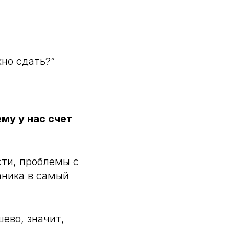
но сдать?”
ему у нас счет
сти, проблемы с
аника в самый
ево, значит,