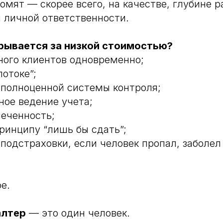
номят — скорее всего, на качестве, глубине 
и личной ответственности.
рывается за низкой стоимостью?
ого клиентов одновременно;
потоке”;
 полноценной системы контроля;
ное ведение учета;
леченность;
принципу “лишь бы сдать”;
подстраховки, если человек пропал, заболел
е.
алтер
— это один человек.