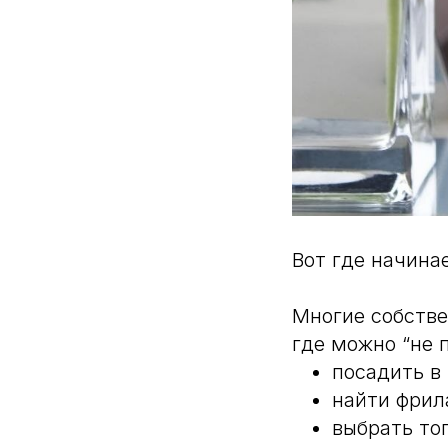
Вот где начина
Многие собстве
где можно “не 
посадить в
найти фрил
выбрать тог