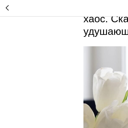
Предприн
хаос. Ск
удушающи