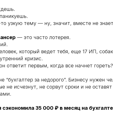
ждешь.
паникуешь.
то узкую тему — ну, значит, вместе не знает
ансер
— это часто лотерея.
ий.
ловек, который ведет тебя, еще 17 ИП, собак
утренний кризис.
 он ответит первым, когда все начнет гореть?
не “бухгалтер за недорого”. Бизнесу нужен ч
е не исчезнут, не сорвут сроки и не оставят
мами.
я сэкономила 35 000 ₽ в месяц на бухгалт