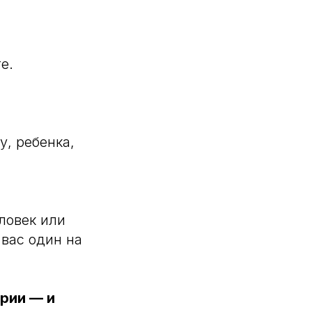
е.
у, ребенка,
еловек или
 вас один на
ерии — и