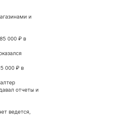
магазинами и
85 000 ₽ в
оказался
5 000 ₽ в
галтер
давал отчеты и
чет ведется,