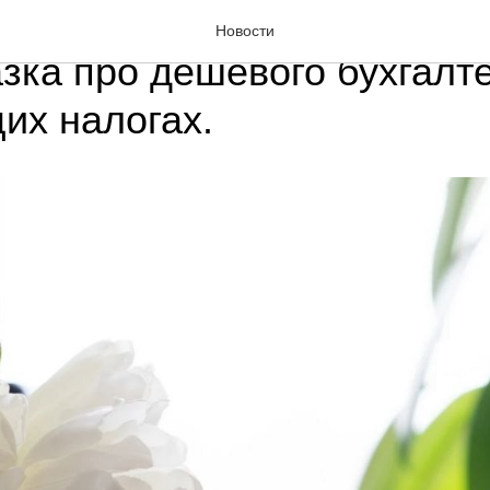
иматель – добро пожалов
Новости
азка про дешевого бухгалт
х налогах.