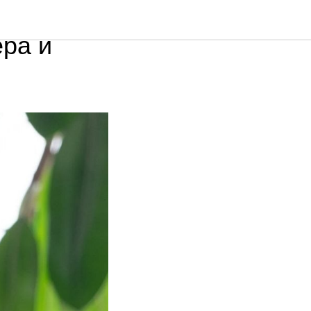
ать в
ера и